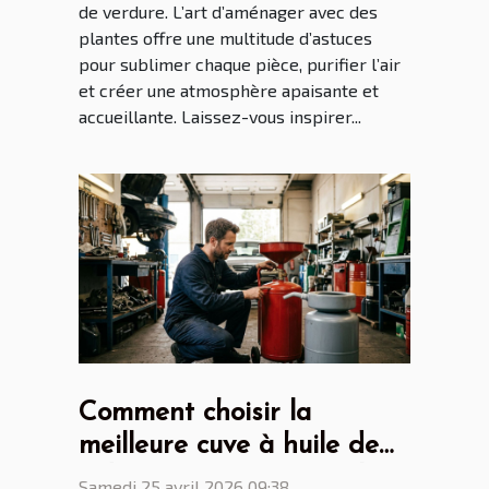
de verdure. L’art d’aménager avec des
plantes offre une multitude d’astuces
pour sublimer chaque pièce, purifier l’air
et créer une atmosphère apaisante et
accueillante. Laissez-vous inspirer...
Comment choisir la
meilleure cuve à huile de
vidange pour votre atelier
Samedi 25 avril 2026 09:38