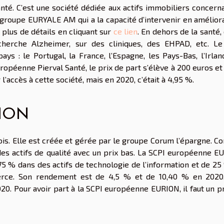
anté. C’est une société dédiée aux actifs immobiliers concern
n groupe EURYALE AM qui a la capacité d’intervenir en amélior
 plus de détails en cliquant sur
ce lien
. En dehors de la santé,
cherche Alzheimer, sur des cliniques, des EHPAD, etc. Le
ys : le Portugal, la France, l’Espagne, les Pays-Bas, l’Irlan
opéenne Pierval Santé, le prix de part s’élève à 200 euros et
l’accès à cette société, mais en 2020, c’était à 4,95 %.
RION
 mois. Elle est créée et gérée par le groupe Corum l’épargne. 
 des actifs de qualité avec un prix bas. La SCPI européenne E
 75 % dans des actifs de technologie de l’information et de 2
erce. Son rendement est de 4,5 % et de 10,40 % en 2020
0. Pour avoir part à la SCPI européenne EURION, il faut un pr