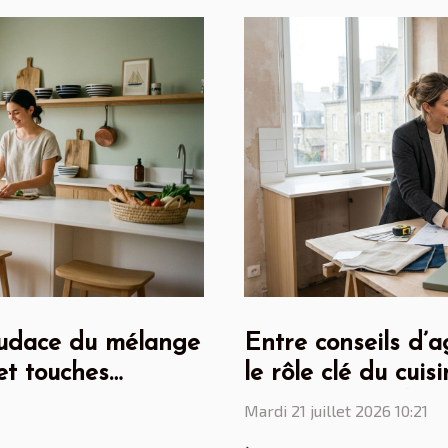
’audace du mélange
Entre conseils d’a
et touches
le rôle clé du cuis
rénovation maloui
Mardi 21 juillet 2026 10:21