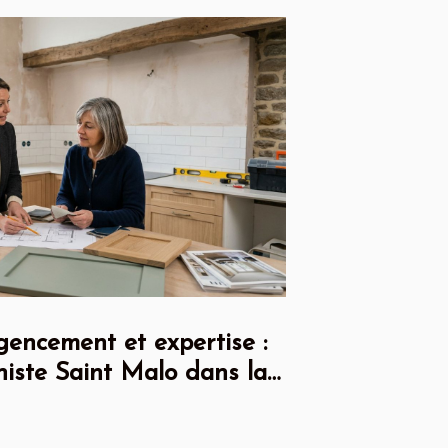
gencement et expertise :
iniste Saint Malo dans la
ne