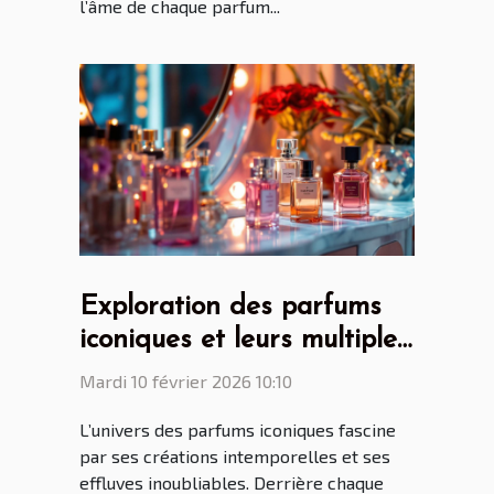
l’âme de chaque parfum...
Exploration des parfums
iconiques et leurs multiples
facettes
Mardi 10 février 2026 10:10
L’univers des parfums iconiques fascine
par ses créations intemporelles et ses
effluves inoubliables. Derrière chaque