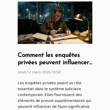
Comment les enquêtes
privées peuvent influencer
les décisions judiciaires ?
Jeudi 12 mars 2026 10:58
Les enquêtes privées jouent un rôle
essentiel dans le système judiciaire
contemporain. Elles fournissent des
éléments de preuve supplémentaires qui
peuvent influencer de façon significative