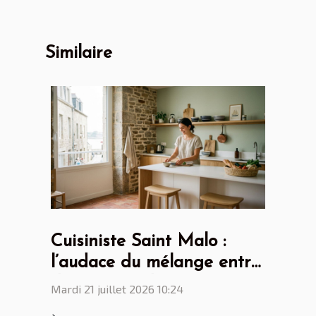
Similaire
Cuisiniste Saint Malo :
l’audace du mélange entre
design scandinave et
Mardi 21 juillet 2026 10:24
touches bretonnes