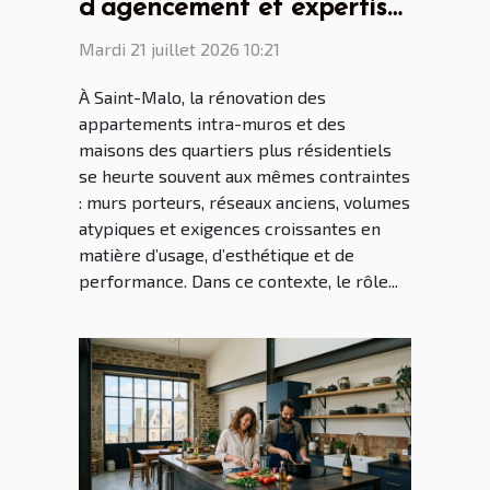
d’agencement et expertise
: le rôle clé du cuisiniste
Mardi 21 juillet 2026 10:21
Saint Malo dans la
À Saint-Malo, la rénovation des
rénovation malouine
appartements intra-muros et des
maisons des quartiers plus résidentiels
se heurte souvent aux mêmes contraintes
: murs porteurs, réseaux anciens, volumes
atypiques et exigences croissantes en
matière d’usage, d’esthétique et de
performance. Dans ce contexte, le rôle...