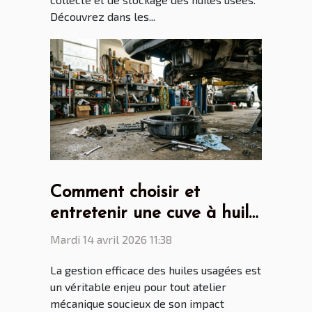
Découvrez dans les...
Comment choisir et
entretenir une cuve à huile
de vidange pour son
Mardi 14 avril 2026 11:38
atelier ?
La gestion efficace des huiles usagées est
un véritable enjeu pour tout atelier
mécanique soucieux de son impact