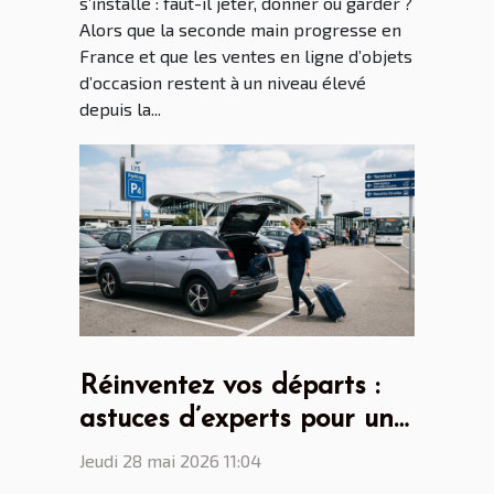
s’installe : faut-il jeter, donner ou garder ?
Alors que la seconde main progresse en
France et que les ventes en ligne d’objets
d’occasion restent à un niveau élevé
depuis la...
Réinventez vos départs :
astuces d’experts pour un
parking aéroport lyon saint
Jeudi 28 mai 2026 11:04
ex sans stress