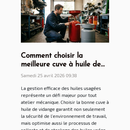
Comment choisir la
meilleure cuve à huile de
vidange pour votre atelier
Samedi 25 avril 2026 09:38
?
La gestion efficace des huiles usagées
représente un défi majeur pour tout
atelier mécanique. Choisir la bonne cuve à
huile de vidange garantit non seulement
la sécurité de l’environnement de travail,
mais optimise aussi le processus de
collecte et de stockage des huiles usées.