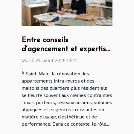
Entre conseils
d’agencement et expertise
: le rôle clé du cuisiniste
Mardi 21 juillet 2026 10:21
Saint Malo dans la
À Saint-Malo, la rénovation des
rénovation malouine
appartements intra-muros et des
maisons des quartiers plus résidentiels
se heurte souvent aux mêmes contraintes
: murs porteurs, réseaux anciens, volumes
atypiques et exigences croissantes en
matière d’usage, d’esthétique et de
performance. Dans ce contexte, le rôle...