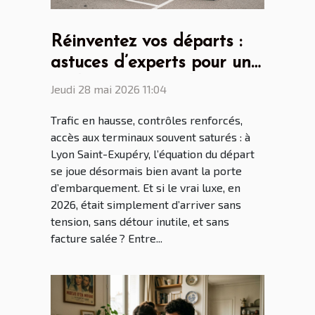
Réinventez vos départs :
astuces d’experts pour un
parking aéroport lyon saint
Jeudi 28 mai 2026 11:04
ex sans stress
Trafic en hausse, contrôles renforcés,
accès aux terminaux souvent saturés : à
Lyon Saint-Exupéry, l’équation du départ
se joue désormais bien avant la porte
d’embarquement. Et si le vrai luxe, en
2026, était simplement d’arriver sans
tension, sans détour inutile, et sans
facture salée ? Entre...