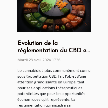
Évolution de la
réglementation du CBD en
Europe : comparaison des
Mardi 23 avril 2024 17:36
politiques nationales et
Le cannabidiol, plus communément connu
implications pour le
sous l'appellation CBD, fait l'objet d'une
marché français
attention grandissante en Europe, tant
pour ses applications thérapeutiques
potentielles que pour les opportunités
économiques qu'il représente. La
réglementation qui encadre sa