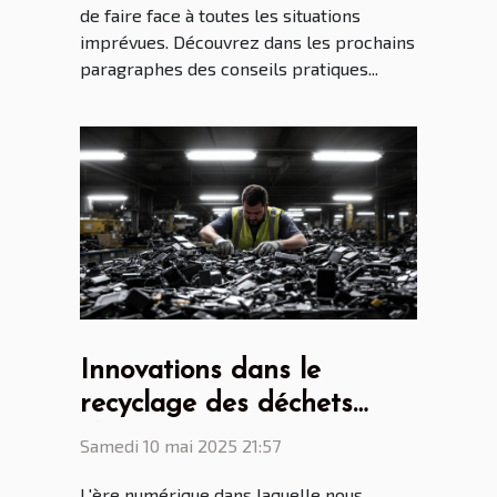
de faire face à toutes les situations
imprévues. Découvrez dans les prochains
paragraphes des conseils pratiques...
Innovations dans le
recyclage des déchets
électroniques pour un
Samedi 10 mai 2025 21:57
avenir durable
L'ère numérique dans laquelle nous